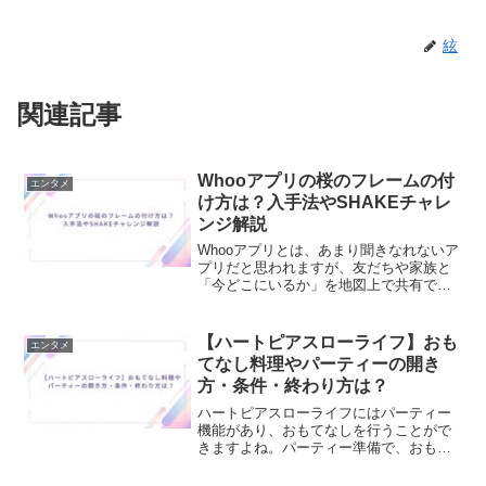
絃
関連記事
Whooアプリの桜のフレームの付
エンタメ
け方は？入手法やSHAKEチャレ
ンジ解説
Whooアプリとは、あまり聞きなれないア
プリだと思われますが、友だちや家族と
「今どこにいるか」を地図上で共有でき
る位置情報共有アプリとなります。位置
情報共有アプリにのWhooに、桜のフレー
ムが出てきており、非常にかわいらしい
【ハートピアスローライフ】おも
エンタメ
デザインであるこ...
てなし料理やパーティーの開き
方・条件・終わり方は？
ハートピアスローライフにはパーティー
機能があり、おもてなしを行うことがで
きますよね。パーティー準備で、おもて
なし料理を作る必要があったりと、分か
らないといったことがでてくると思いま