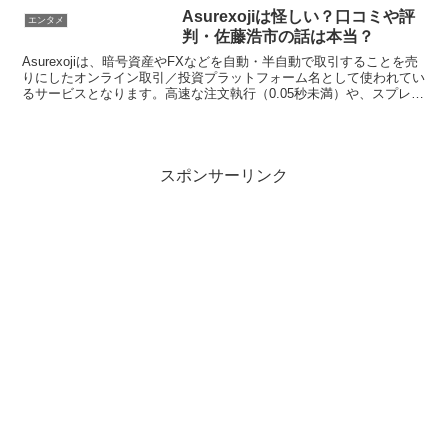
予約はどこでできるの？」「オンライン
Asurexojiは怪しい？口コミや評
エンタメ
通販や4月の発売日はいつ...
判・佐藤浩市の話は本当？
Asurexojiは、暗号資産やFXなどを自動・半自動で取引することを売
りにしたオンライン取引／投資プラットフォーム名として使われてい
るサービスとなります。高速な注文執行（0.05秒未満）や、スプレッ
ド0.0ピップスからなど「プロトレーダー...
スポンサーリンク