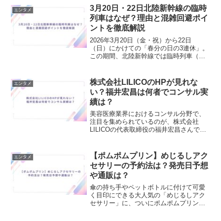
す。今回の記事で分かることは、・おも
3月20日・22日北陸新幹線の臨時
エンタメ
てなし料理について・パー...
列車はなぜ？理由と混雑回避ポイ
ントを徹底解説
2026年3月20日（金・祝）から22日
（日）にかけての「春分の日の3連休」。
この期間、北陸新幹線では臨時列車（あ
さま号）の増発が決定しています。 「な
ぜこのピンポイントの日程で、長野発着
の臨時列車が運行されるの？」 「3連休
株式会社LILICOのHPが見れな
エンタメ
の新幹線の混雑...
い？福井宏昌は何者でコンサル実
績は？
美容医療業界におけるコンサル分野で、
注目を集められているのが、株式会社
LILICOの代表取締役の福井宏昌さんで
す。まったくもって無関係な職種から、
現在の環境への変化もしており、ひとき
わ目をひく経歴をされています。そん
【ポムポムプリン】めじるしアク
エンタメ
な、福井宏昌さんが経営す...
セサリーの予約法は？発売日予想
や通販は？
傘の持ち手やペットボトルに付けて可愛
く目印にできる大人気の「めじるしアク
セサリー」に、ついにポムポムプリンが
登場します！「絶対に欲しいけれど、ポ
ムポムプリンのめじるしアクセサリーの