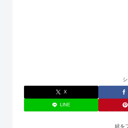
シ
X
LINE
絃を