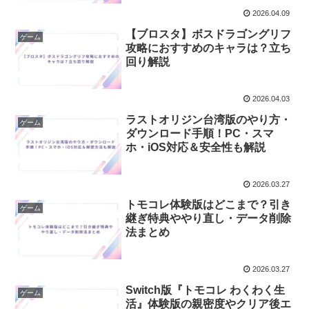
2026.04.09
【ブロスタ】ボスドラゴングリフ
ゲーム
攻略におすすめのキャラは？立ち
回り解説
2026.04.03
ラストオリジン台湾版のやり方・
ゲーム
ダウンロード手順！PC・スマ
ホ・iOS対応＆安全性も解説
2026.03.27
トモコレ体験版はどこまで？引き
ゲーム
継ぎ特典ややり直し・データ削除
法まとめ
2026.03.27
Switch版『トモコレ わくわく生
ゲーム
活』体験版の親密度やクリア後エ