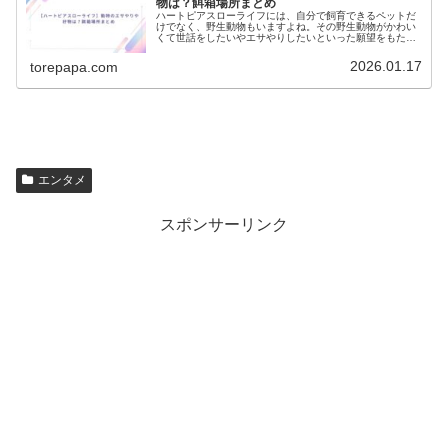
物は？餌箱場所まとめ
ハートピアスローライフには、自分で飼育できるペットだ
けでなく、野生動物もいますよね。その野生動物がかわい
くて世話をしたいやエサやりしたいといった願望をもたれ
たことはないでしょうか？野生動物も飼育出来たらすごい
ですよね。でも、エサやりはできる...
2026.01.17
torepapa.com
エンタメ
スポンサーリンク