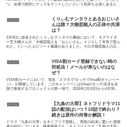
つ、会場で絶対にグッズをゲットしたいという気持ちも強くあると思
います。そこで、絶対に必要と...
くりぃむナンタラとあるおじいさ
エンタメ
んは誰？大物芸能人の正体や共演
は？
2月9日に放送されたくりぃむナンタラの番組において、モグライダ
ー芝大輔さんが「大物芸能人を『おじいさん』イジりして本気で怒ら
れた」といったエピソード暴露がありました。その大物芸能人の正体
は誰？といった声が多く挙がり考察もされています。その様...
VISA割カード登録できない時の
エンタメ
対処法！メールが来ないのはな
ぜ？
VISA割カードにおいて、現在「スマホで!タッチでVisa割キャンペー
ン!」が開催しています。このキャンペーンはVisaのタッチ決済を全
国で推進するプロジェクトの第一弾で、2026年2月10日から4月30日
まで実施されています。そのキャンペ...
【九条の大罪】ネトフリドラマ11
エンタメ
話の配信はいつ？10話で終わり？
続きは原作の何巻か解説！
ドラマ『九条の大罪』をネトフリで視聴し、突然の結末に驚いた視聴
者が続出しています。検索画面でも「ネトフリドラマ『九条の大罪』