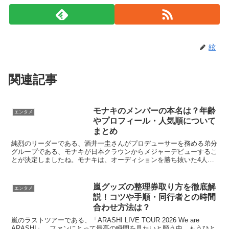
絃
関連記事
モナキのメンバーの本名は？年齢
エンタメ
やプロフィール・人気順について
まとめ
純烈のリーダーである、酒井一圭さんがプロデューサーを務める弟分
グループである、モナキが日本クラウンからメジャーデビューするこ
とが決定しましたね。モナキは、オーディションを勝ち抜いた4人組
の歌謡系ボーカルユニットで、2025年の11月に結成さ...
嵐グッズの整理券取り方を徹底解
エンタメ
説！コツや手順・同行者との時間
合わせ方法は？
嵐のラストツアーである、「ARASHI LIVE TOUR 2026 We are
ARASHI」。ファンにとって最高の瞬間を見たいと願う中、もうひと