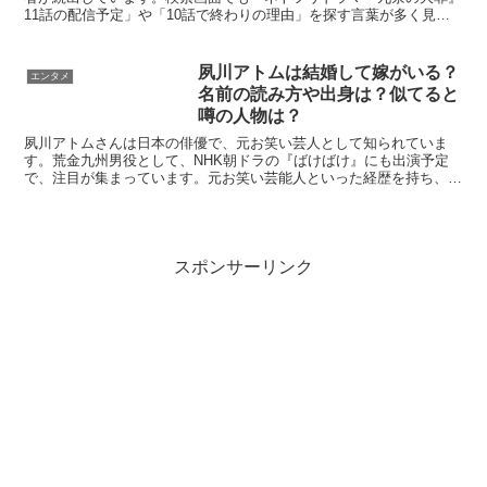
11話の配信予定」や「10話で終わりの理由」を探す言葉が多く見受
けられます。本記事では、ネトフリ版『九条の大罪』11...
夙川アトムは結婚して嫁がいる？
エンタメ
名前の読み方や出身は？似てると
噂の人物は？
夙川アトムさんは日本の俳優で、元お笑い芸人として知られていま
す。荒金九州男役として、NHK朝ドラの『ばけばけ』にも出演予定
で、注目が集まっています。元お笑い芸能人といった経歴を持ち、
1999年から2003年までお笑いトリオ「昭和サーカス」で...
スポンサーリンク