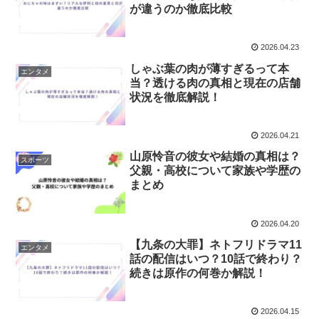
が違うのか徹底比較
2026.04.23
しゃぶ葉の肉が薄すぎるって本
エンタメ
当？透ける肉の真相と現在の店舗
状況を徹底解説！
2026.04.21
山原怜音の彼女や結婚の真相は？
スポーツ
父親・高校について家族や学歴の
まとめ
2026.04.20
【九条の大罪】ネトフリドラマ11
エンタメ
話の配信はいつ？10話で終わり？
続きは原作の何巻か解説！
2026.04.15