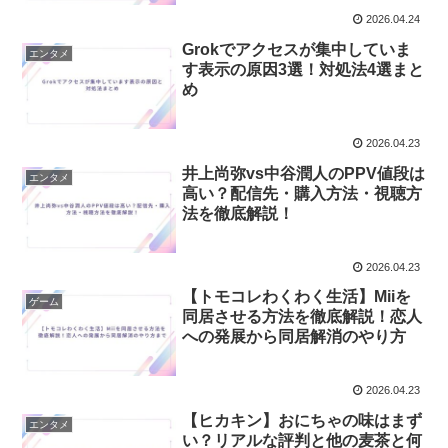
2026.04.24
Grokでアクセスが集中していま
エンタメ
す表示の原因3選！対処法4選まと
め
2026.04.23
井上尚弥vs中谷潤人のPPV値段は
エンタメ
高い？配信先・購入方法・視聴方
法を徹底解説！
2026.04.23
【トモコレわくわく生活】Miiを
ゲーム
同居させる方法を徹底解説！恋人
への発展から同居解消のやり方
2026.04.23
【ヒカキン】おにちゃの味はまず
エンタメ
い？リアルな評判と他の麦茶と何