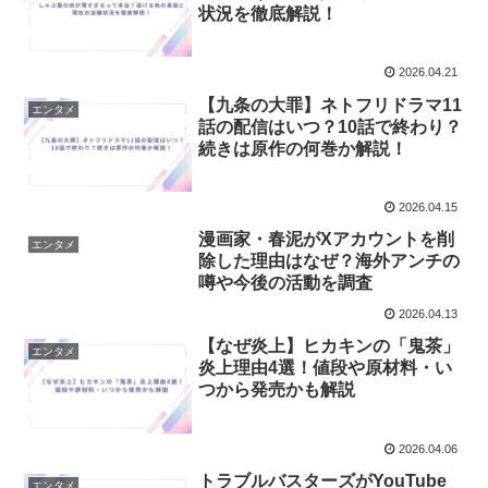
状況を徹底解説！
2026.04.21
【九条の大罪】ネトフリドラマ11
エンタメ
話の配信はいつ？10話で終わり？
続きは原作の何巻か解説！
2026.04.15
漫画家・春泥がXアカウントを削
エンタメ
除した理由はなぜ？海外アンチの
噂や今後の活動を調査
2026.04.13
【なぜ炎上】ヒカキンの「鬼茶」
エンタメ
炎上理由4選！値段や原材料・い
つから発売かも解説
2026.04.06
トラブルバスターズがYouTube
エンタメ