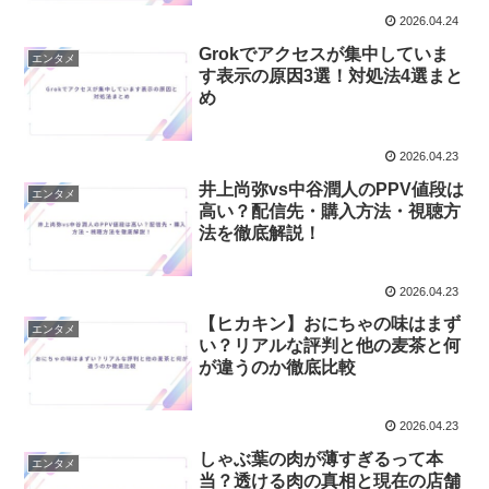
2026.04.24
Grokでアクセスが集中していま
エンタメ
す表示の原因3選！対処法4選まと
め
2026.04.23
井上尚弥vs中谷潤人のPPV値段は
エンタメ
高い？配信先・購入方法・視聴方
法を徹底解説！
2026.04.23
【ヒカキン】おにちゃの味はまず
エンタメ
い？リアルな評判と他の麦茶と何
が違うのか徹底比較
2026.04.23
しゃぶ葉の肉が薄すぎるって本
エンタメ
当？透ける肉の真相と現在の店舗