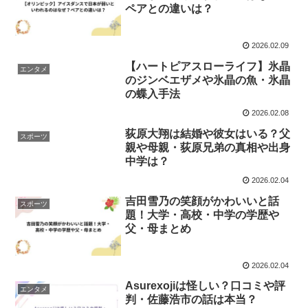
ペアとの違いは？
2026.02.09
【ハートピアスローライフ】氷晶
エンタメ
のジンベエザメや氷晶の魚・氷晶
の蝶入手法
2026.02.08
荻原大翔は結婚や彼女はいる？父
スポーツ
親や母親・荻原兄弟の真相や出身
中学は？
2026.02.04
吉田雪乃の笑顔がかわいいと話
スポーツ
題！大学・高校・中学の学歴や
父・母まとめ
2026.02.04
Asurexojiは怪しい？口コミや評
エンタメ
判・佐藤浩市の話は本当？