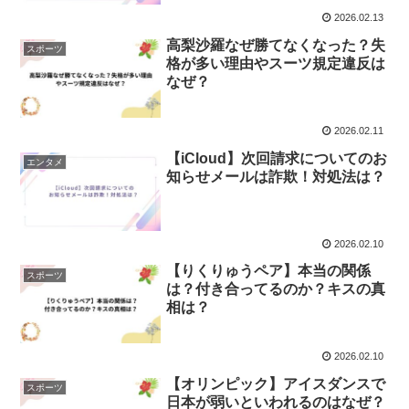
2026.02.13
高梨沙羅なぜ勝てなくなった？失
スポーツ
格が多い理由やスーツ規定違反は
なぜ？
2026.02.11
【iCloud】次回請求についてのお
エンタメ
知らせメールは詐欺！対処法は？
2026.02.10
【りくりゅうペア】本当の関係
スポーツ
は？付き合ってるのか？キスの真
相は？
2026.02.10
【オリンピック】アイスダンスで
スポーツ
日本が弱いといわれるのはなぜ？