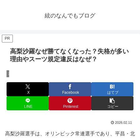
絃のなんでもブログ
PR
高梨沙羅なぜ勝てなくなった？失格が多い
理由やスーツ規定違反はなぜ？
スポーツ
X
Facebook
はてブ
LINE
Pinterest
コピー
2026.02.11
高梨沙羅選手は、オリンピック常連選手であり、平昌・北