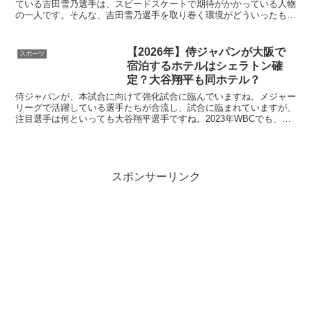
ている吉田雪乃選手は、スピードスケートで期待がかかっている人物
の一人です。そんな、吉田雪乃選手を取り巻く環境がどういったもの
かを今回は深堀りしていきたいと思います。今回の記事...
【2026年】侍ジャパンが大阪で
スポーツ
宿泊するホテルはシェラトン確
定？大谷翔平も同ホテル？
侍ジャパンが、本試合に向けて強化試合に臨んでいますね。メジャー
リーグで活躍している選手たちが合流し、試合に臨まれていますが、
注目選手は何といっても大谷翔平選手ですね。2023年WBCでも、大
谷翔平選手含む侍ジャパンが宿泊しているホテルにファ...
スポンサーリンク