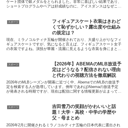
ケート団体で銀メダルをとられました。非常に喜ばしい結果であり、
ショートプログラムやペアは好成績なのに、アイスダンスはなぜこん
なに順位があがらないの？なぜ日本は弱いのといった声があ...
フィギュアスケート衣装はきわど
スポーツ
くて恥ずかしい？露出度や仕組み
の規定は？
現在、ミラノコルティナ五輪が開催されており、大盛り上がりなフィ
ギュアスケートですが、気になると言えば、フィギュアスケート女子
の衣装ですよね。演技が華麗・流麗に見えるような衣装を身にまとっ
ていますが、きわどい衣装のケースもあり、見ているこちら...
【2026年】ABEMAのMLB放送予
スポーツ
定はどうなる？配信されない理由
と代わりの視聴方法を徹底解説
2026年のMLBシーズンが開幕に近づく中、AbemaでのMLBの放送予
定を検索する人が急増しています。例年であればAbemaの放送予定
が発表される時期ですが、現在は配信に関する情報更新が止まってい
ます。AmazonプライムビデオとSPOT...
吉田雪乃の笑顔がかわいいと話
スポーツ
題！大学・高校・中学の学歴や
父・母まとめ
2026年2月に開催されるミラノコルティナ五輪の日本代表に選出され