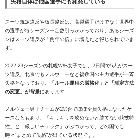
失格自体は他国選手にも頻発している
スーツ規定違反や板長違反は、高梨選手だけでなく世界中
の選手が毎シーズン一定数引っかかっており、あるシーズ
ンはスーツ違反が「例年の倍」に増えたと報じられていま
す。
2022-23シーズンの札幌W杯女子では、2日間で5人がスー
ツ違反。北京でもノルウェーなど複数国の主力選手が一斉
失格となっており、
「ルール運用の厳格化」と「測定方法
の変更」が背景
にあります。
ノルウェー男子チームが1試合でほぼ全員失格になったケ
ースなどもあり、「ギリギリを攻めないと勝てない競技特
性」と「厳しいチェック」がぶつかって、どの国でも
時々“まとめて失格”が出ている状況です。