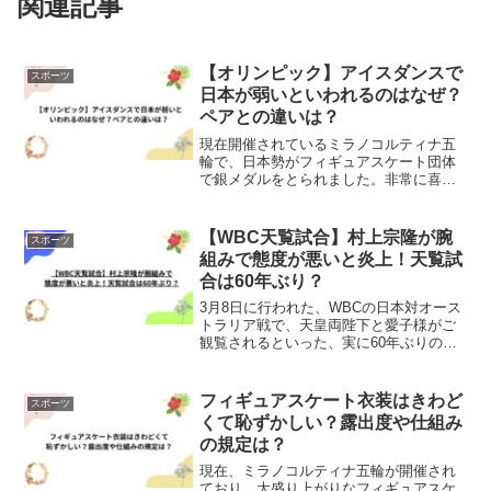
関連記事
【オリンピック】アイスダンスで
スポーツ
日本が弱いといわれるのはなぜ？
ペアとの違いは？
現在開催されているミラノコルティナ五
輪で、日本勢がフィギュアスケート団体
で銀メダルをとられました。非常に喜ば
しい結果であり、ショートプログラムや
ペアは好成績なのに、アイスダンスはな
ぜこんなに順位があがらないの？なぜ日
【WBC天覧試合】村上宗隆が腕
スポーツ
本は弱いのといった声があ...
組みで態度が悪いと炎上！天覧試
合は60年ぶり？
3月8日に行われた、WBCの日本対オース
トラリア戦で、天皇両陛下と愛子様がご
観覧されるといった、実に60年ぶりの天
覧試合が行われました。規律や敬意を重
んじる日本では、天覧試合は歴史的試合
ともなります。そんな試合で、村上宗隆
フィギュアスケート衣装はきわど
スポーツ
選手が腕組をして態...
くて恥ずかしい？露出度や仕組み
の規定は？
現在、ミラノコルティナ五輪が開催され
ており、大盛り上がりなフィギュアスケ