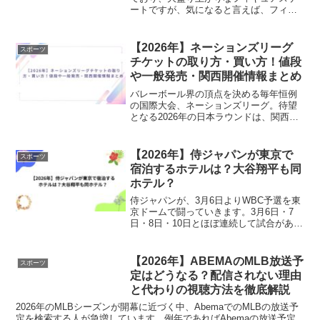
ートですが、気になると言えば、フィギ
ュアスケート女子の衣装ですよね。演技
が華麗・流麗に見えるような衣装を身に
まとっていますが、きわどい衣装のケー
【2026年】ネーションズリーグ
スポーツ
スもあり、見ているこちら...
チケットの取り方・買い方！値段
や一般発売・関西開催情報まとめ
バレーボール界の頂点を決める毎年恒例
の国際大会、ネーションズリーグ。待望
となる2026年の日本ラウンドは、関西エ
リアの大阪で開催されることが正式に決
定しました。世界トップレベルの白熱し
たプレーを間近で観戦できる、非常に貴
【2026年】侍ジャパンが東京で
スポーツ
重な機会です。本記事...
宿泊するホテルは？大谷翔平も同
ホテル？
侍ジャパンが、3月6日よりWBC予選を東
京ドームで闘っていきます。3月6日・7
日・8日・10日とほぼ連続して試合があり
ますが、東京での4試合をしっかりと療養
できる環境のホテルの選択が必要となり
ます。また、強化試合と違ってさらに緊
【2026年】ABEMAのMLB放送予
スポーツ
張感が強い試...
定はどうなる？配信されない理由
と代わりの視聴方法を徹底解説
2026年のMLBシーズンが開幕に近づく中、AbemaでのMLBの放送予
定を検索する人が急増しています。例年であればAbemaの放送予定