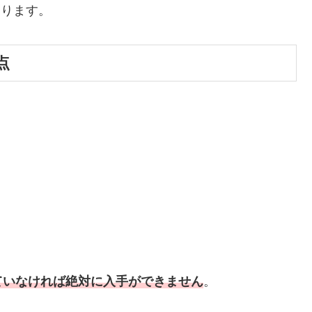
なります。
点
ていなければ絶対に入手ができません
。