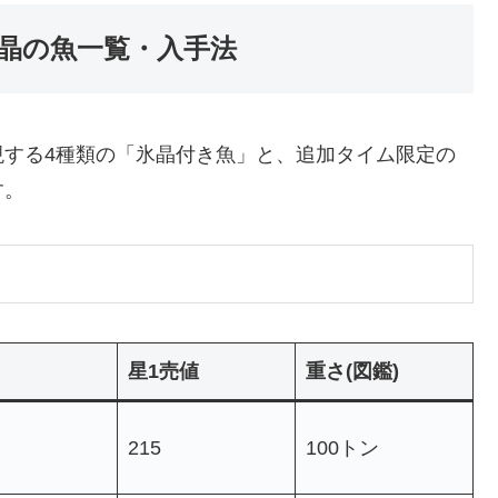
晶の魚一覧・入手法
現する4種類の「氷晶付き魚」と、追加タイム限定の
す。
星1売値
重さ(図鑑)
215
100トン​