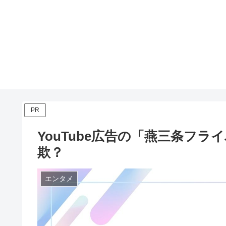
PR
YouTube広告の「燕三条フ
欺？
エンタメ