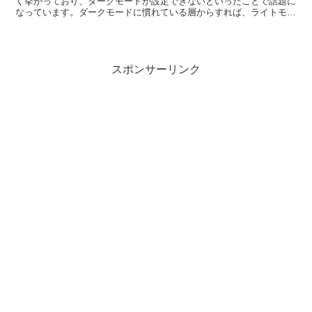
く挙がっており、ダークモードが設定できないといったことで話題に
なっています。ダークモードに慣れている層からすれば、ライトモー
ドだとかなりの違和感を覚えて、眩しさなども感じ、ストレ...
スポンサーリンク