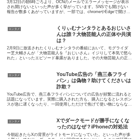
3月12日の朝6時ごろより、OCNのメールでエラーメッセージが表示
され開けないといった声が多く挙がっています。SNSでも開けない
報告が数多くあがっていますが、一部では、chromeやEdgeで開け
た・Yahoo!からログインすると見れたとい...
くりぃむナンタラとあるおじいさ
エンタメ
んは誰？大物芸能人の正体や共演
は？
2月9日に放送されたくりぃむナンタラの番組において、モグライダ
ー芝大輔さんが「大物芸能人を『おじいさん』イジりして本気で怒ら
れた」といったエピソード暴露がありました。その大物芸能人の正体
は誰？といった声が多く挙がり考察もされています。その様...
YouTube広告の「燕三条フライ
エンタメ
パン」は偽物？助けてくださいは
詐欺？
YouTube広告で、燕三条フライパンについての広告が頻繁に流れると
話題になっています。実際に購入された方も、購入になるとレスポン
スが急に遅くなったり、一回使用しただけで焦げて使い物にならない
といった評価もありました。結論から申し上げると、...
Xでダークモードが勝手になくな
エンタメ
ったのはなぜ？iPhoneの対処法
今朝起きたらXの背景がライトモードになっていた。といった声が多