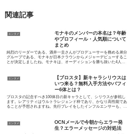
関連記事
モナキのメンバーの本名は？年齢
エンタメ
やプロフィール・人気順について
まとめ
純烈のリーダーである、酒井一圭さんがプロデューサーを務める弟分
グループである、モナキが日本クラウンからメジャーデビューするこ
とが決定しましたね。モナキは、オーディションを勝ち抜いた4人組
の歌謡系ボーカルユニットで、2025年の11月に結成さ...
【ブロスタ】新キャラシリウスは
エンタメ
いつ来る？無料入手方法やバフィ
ー6体とは？
ブロスタの記念すべき100体目の新キャラとして、シリウスが参戦し
ます。レアリティはウルトラレジェンド枠であり、かなり高性能であ
ることが予想されますね。先行プレイをしたインフルエンサーも、間
違いなく史上最強というほどの強さであり、実装が非常に...
OCNメールで今朝からエラー発
エンタメ
生？エラーメッセージの対処法