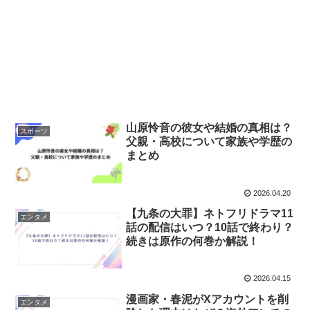
山原怜音の彼女や結婚の真相は？
スポーツ
父親・高校について家族や学歴の
まとめ
2026.04.20
【九条の大罪】ネトフリドラマ11
エンタメ
話の配信はいつ？10話で終わり？
続きは原作の何巻か解説！
2026.04.15
漫画家・春泥がXアカウントを削
エンタメ