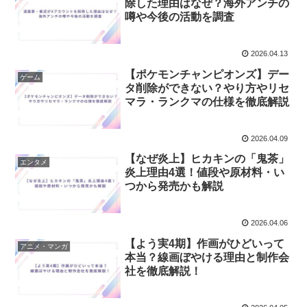
除した理由はなぜ？海外アンチの
噂や今後の活動を調査
2026.04.13
【ポケモンチャンピオンズ】デー
ゲーム
タ削除ができない？やり方やリセ
マラ・ランクマの仕様を徹底解説
2026.04.09
【なぜ炎上】ヒカキンの「鬼茶」
エンタメ
炎上理由4選！値段や原材料・い
つから発売かも解説
2026.04.06
【よう実4期】作画がひどいって
アニメ・マンガ
本当？線画ぼやける理由と制作会
社を徹底解説！