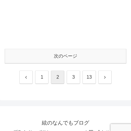
次のページ
前
次
1
2
3
13
へ
へ
絃のなんでもブログ