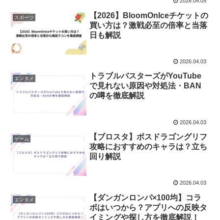
2026.04.05
【2026】BloomOnIceチケットの
スポーツ
買い方は？激戦必至の倍率と当落
日も解説
2026.04.03
トラブルバスターズがYouTube
エンタメ
で見れない原因や対処法・BAN
の噂を徹底解説
2026.04.03
【ブロスタ】ボスドラゴングリフ
ゲーム
攻略におすすめのキャラは？立ち
回り解説
2026.04.03
【ダンガンロンパ×100均】コラ
エンタメ
ボはいつから？アプリへの反映タ
イミングや探し方を徹底解説！